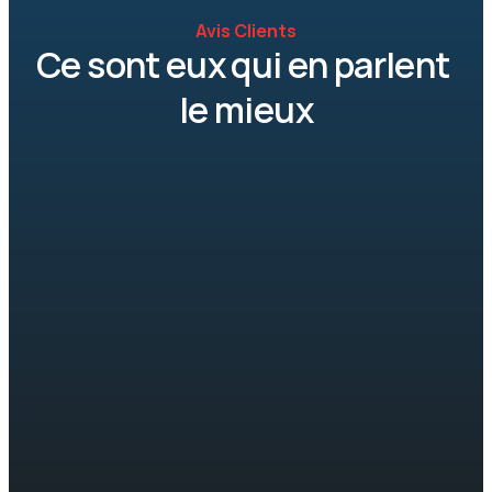
Avis Clients
Ce sont eux qui en parlent 
le mieux
Franchement merci !  je 
Service impeccable et 
recommande, ils sont 
extrêmement discret.
efficaces, rapides et très 
Intervenu sans délai et
professionnel. C'est rare de 
l'éradication a été tota
nos jours.
Plus aucune trace aprè
traitement choc.
Cathline Cizo
Particulier
Shayma Tellia
Professionnel