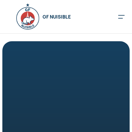
01 84 80 20 66
GF NUISIBLE
Désinsectisation à 
Paris (cafards, 
fourmis, mites, 
puces…)
Insectes rampants ou volants, logements, caves, 
cuisines, commerces… Nous intervenons contre les 