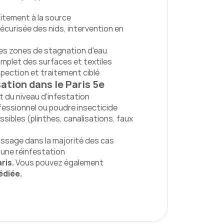
aitement à la source
curisée des nids, intervention en 
es zones de stagnation d'eau
mplet des surfaces et textiles
spection et traitement ciblé
ation dans le Paris 5e
et du niveau d'infestation
fessionnel ou poudre insecticide
sibles (plinthes, canalisations, faux 
passage dans la majorité des cas
 une réinfestation
is. 
Vous pouvez également 
édiée.