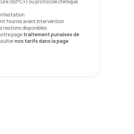
ure (60°C+) ou protocole chimique 
'infestation
nt fournis avant intervention
us restons disponibles
notre page 
traitement punaises de 
sulter
 nos tarifs dans la page 