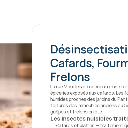
Désinsectisatio
Cafards, Fourm
Frelons
La rue Mouffetard concentre une fort
épiceries exposés aux cafards. Les f
humides proches des jardins du Panth
toitures des immeubles anciens du 5e
guêpes et frelons en été.
Les insectes nuisibles trait
Cafards et blattes — traitement ge