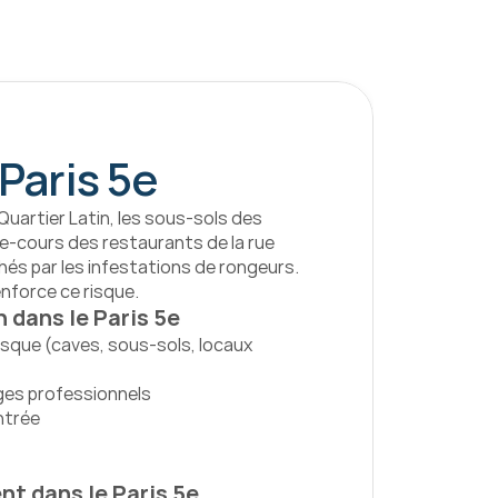
Paris 5e
uartier Latin, les sous-sols des 
re-cours des restaurants de la rue 
s par les infestations de rongeurs. 
enforce ce risque.
 dans le Paris 5e
sque (caves, sous-sols, locaux 
ges professionnels
ntrée
nt dans le Paris 5e