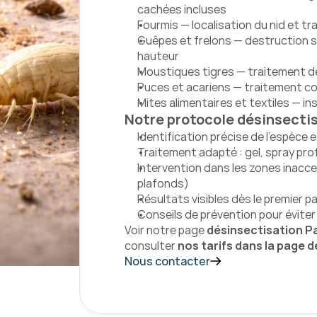
cachées incluses
Fourmis — localisation du nid et tr
Guêpes et frelons — destruction sé
hauteur
Moustiques tigres — traitement d
Puces et acariens — traitement co
Mites alimentaires et textiles — in
Notre protocole désinsectis
Identification précise de l'espèce 
Traitement adapté : gel, spray pro
Intervention dans les zones inacces
plafonds)
Résultats visibles dès le premier 
Conseils de prévention pour éviter
Voir notre page 
désinsectisation Par
consulter
 nos tarifs dans la page d
Nous contacter